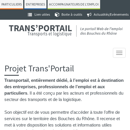
Aller
PARTICULIERS
ENTREPRISES
ACCOMPAGNATEURS DE L'EMPLOI
Menu
au
cible
Lien utiles
Boite à outils
Actualités/Evènements
contenu
Menu
principal
infos
T
o
Projet Trans'Portail
g
g
l
Transportail, entièrement dédié, à l’emploi est à destination
e
des entreprises, professionnels de l’emploi et aux
n
particuliers
. Il a été conçu par les acteurs et professionnels du
a
secteur des transports et de la logistique.
v
i
Son objectif est de vous permettre d’accéder à toute l’offre de
g
services sur le territoire des Bouches du Rhône. Il recense et
a
met à votre disposition les solutions et informations utiles